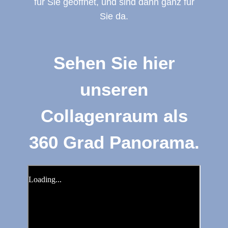
für Sie geöffnet, und sind dann ganz für
Sie da.
Sehen Sie hier
unseren
Collagenraum als
360 Grad Panorama.