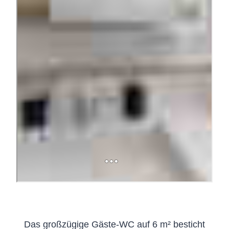
Das großzügige Gäste-WC auf 6 m² besticht